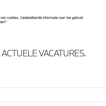
van cookies. Gedetailleerde informatie over het gebruik
rkoop
Afspraak
BMW Financial Services
News
ten".
 ACTUELE VACATURES.