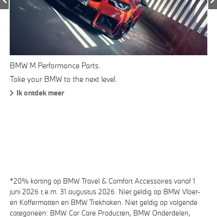
BMW M Performance Parts.
BM
Take your BMW to the next level.
Me
ee
Ik ontdek meer
pe
BM
be
*20% korting op BMW Travel & Comfort Accessoires vanaf 1
juni 2026 t.e.m. 31 augustus 2026. Niet geldig op BMW Vloer-
en Koffermatten en BMW Trekhaken. Niet geldig op volgende
categorieën: BMW Car Care Producten, BMW Onderdelen,