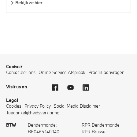
Bekijk ze hier
Contact
Contacteer ons
Online Service Afspraak
Proefrit aanvragen
Visit us on
Legal
Cookies
Privacy Policy
Social Media Disclaimer
Toegankelijkheidsverklaring
BTW
Dendermonde:
RPR Dendermonde
BE0465.140.140
RPR Brussel