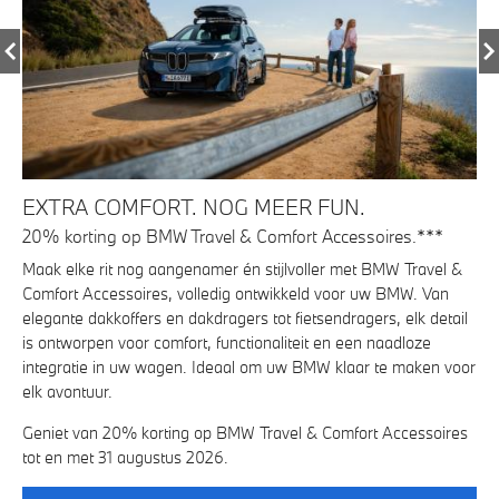
E
EXTRA COMFORT. NOG MEER FUN.
V
B
20% korting op BMW Travel & Comfort Accessoires.***
Nie
Maak elke rit nog aangenamer én stijlvoller met BMW Travel &
k.
Vak
Comfort Accessoires, volledig ontwikkeld voor uw BMW. Van
*.
On
elegante dakkoffers en dakdragers tot fietsendragers, elk detail
g
Ze 
is ontworpen voor comfort, functionaliteit en een naadloze
en 
integratie in uw wagen. Ideaal om uw BMW klaar te maken voor
elk avontuur.
Bov
BM
Geniet van 20% korting op BMW Travel & Comfort Accessoires
rd
wa
tot en met 31 augustus 2026.
van