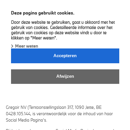
BMW Gregoir
Deze pagina gebruikt cookies.
Door deze website te gebruiken, gaat u akkoord met het
gebruik van cookies. Gedetailleerde informatie over het
gebruik van cookies op deze website vindt u door te
klikken op "Meer weten".
Meer weten
PRIVACYBELEID SOCIAL MEDIA
Accepteren
PAGINA'S (FACEBOOK, INSTAGRAM,
LINKEDIN, YOUTUBE, ...):
Afwijzen
Versie augustus 2018
Gregoir NV (Tentoonstellingslaan 317, 1090 Jette, BE
0428.105.144, is verantwoordelijk voor de inhoud van haar
Social Media Pagina’s.