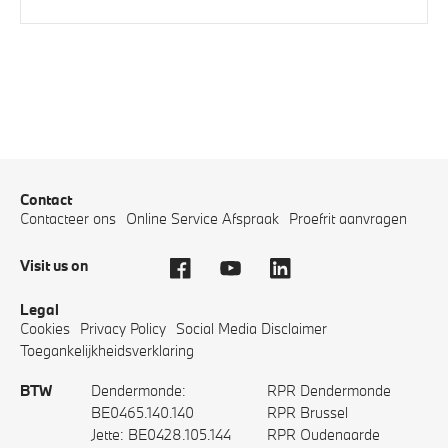
Contact
Contacteer ons
Online Service Afspraak
Proefrit aanvragen
Visit us on
Legal
Cookies
Privacy Policy
Social Media Disclaimer
Toegankelijkheidsverklaring
BTW
Dendermonde:
RPR Dendermonde
BE0465.140.140
RPR Brussel
Jette: BE0428.105.144
RPR Oudenaarde