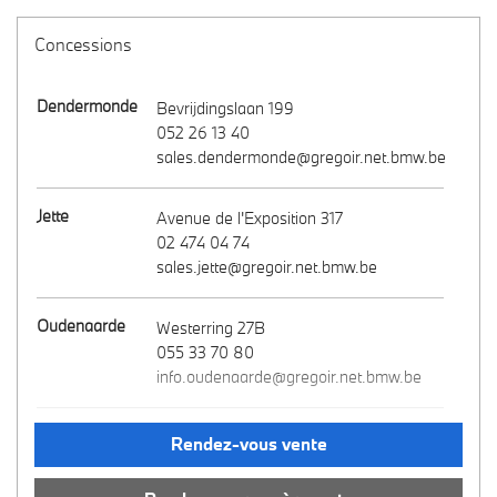
Concessions
Dendermonde
Bevrijdingslaan 199
052 26 13 40
sales.dendermonde@gregoir.net.bmw.be
Jette
Avenue de l'Exposition 317
02 474 04 74
sales.jette@gregoir.net.bmw.be
Oudenaarde
Westerring 27B
055 33 70 80
info.oudenaarde@gregoir.net.bmw.be
Puurs
Rijksweg, 31
Rendez-vous vente
03 886 24 12
info.puurs@gregoir.net.bmw.be