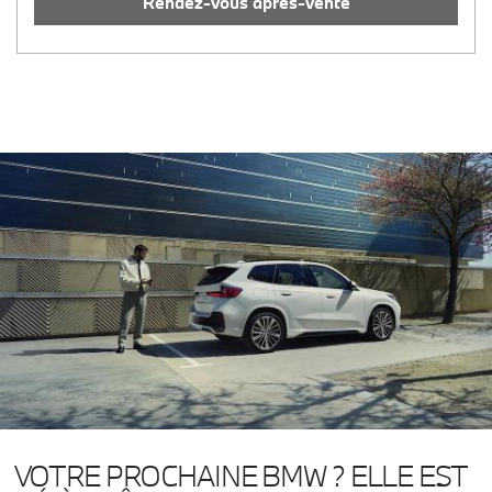
Rendez-vous après-vente
Sint-Martens-
Xavier de Cocklaan, 48-50
Latem
09 280 70 80
info.latem@gregoir.net.bmw.be
VOTRE PROCHAINE BMW ? ELLE EST