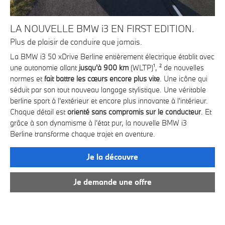
LA NOUVELLE BMW i3 EN FIRST EDITION.
L
Plus de plaisir de conduire que jamais.
Vot
s’
La BMW i3 50 xDrive Berline entièrement électrique établit avec
MW
Dé
une autonomie allant
jusqu'à 900 km
(WLTP)¹, ² de nouvelles
pro
normes et
fait battre les cœurs encore plus vite
. Une icône qui
séduit par son tout nouveau langage stylistique. Une véritable
La 
berline sport à l'extérieur et encore plus innovante à l'intérieur.
As
Chaque détail est
orienté sans compromis sur le conducteur
. Et
pou
grâce à son dynamisme à l'état pur, la nouvelle BMW i3
u
Berline transforme chaque trajet en aventure.
Vou
Ber
ous
Je la découvre
Je demande une offre